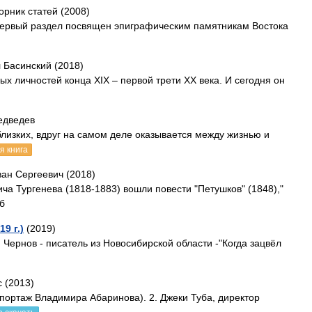
орник статей (2008)
 Первый раздел посвящен эпиграфическим памятникам Востока
 Басинский (2018)
х личностей конца XIX – первой трети ХХ века. И сегодня он
едведев
изких, вдруг на самом деле оказывается между жизнью и
я книга
ван Сергеевич (2018)
ча Тургенева (1818-1883) вошли повести "Петушков" (1848),"
уб
9 г.)
(2019)
. Чернов - писатель из Новосибирской области -"Когда зацвёл
 (2013)
епортаж Владимира Абаринова). 2. Джеки Туба, директор