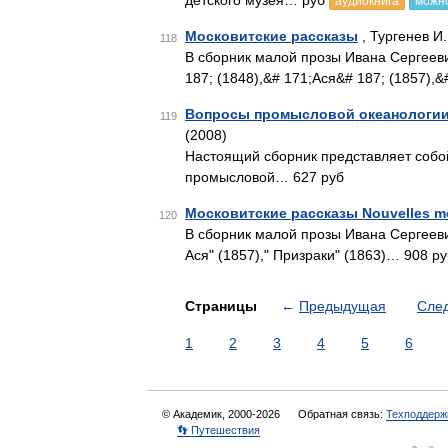
детского музея… руб
аудиокнига
можно
Московитские рассказы
, Тургенев И.
118
В сборник малой прозы Ивана Сергеев
187; (1848),&# 171;Ася&# 187; (1857),
Вопросы промысловой океанологии
119
(2008)
Настоящий сборник представляет собой
промысловой… 627 руб
Московитские рассказы Nouvelles m
120
В сборник малой прозы Ивана Сергееви
Ася" (1857)," Призраки" (1863)… 908 р
Страницы
←
Предыдущая
Сле
1
2
3
4
5
6
© Академик, 2000-2026
Обратная связь:
Техподдерж
👣 Путешествия