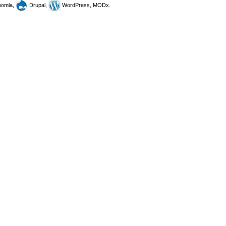
omla,
Drupal,
WordPress, MODx.