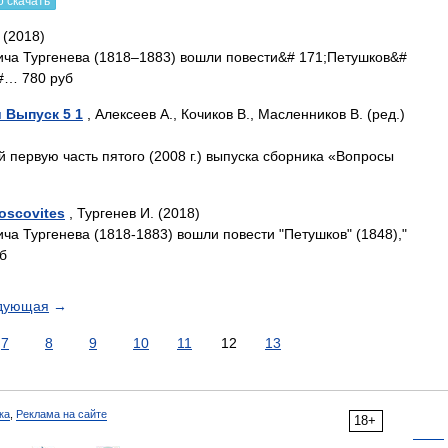
 скачать
 (2018)
ича Тургенева (1818–1883) вошли повести&# 171;Петушков&#
&#… 780 руб
 Выпуск 5 1
, Алексеев А., Кочиков В., Масленников В. (ред.)
 первую часть пятого (2008 г.) выпуска сборника «Вопросы
oscovites
, Тургенев И. (2018)
ча Тургенева (1818-1883) вошли повести "Петушков" (1848),"
уб
дующая
→
7
8
9
10
11
12
13
ка
,
Реклама на сайте
18+