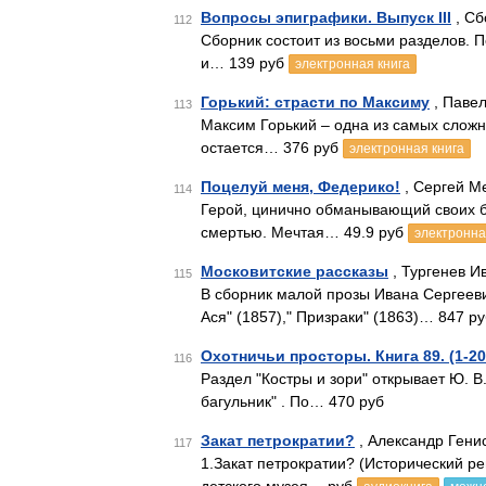
Вопросы эпиграфики. Выпуск III
, Сб
112
Сборник состоит из восьми разделов.
и… 139 руб
электронная книга
Горький: страсти по Максиму
, Павел
113
Максим Горький – одна из самых сложны
остается… 376 руб
электронная книга
Поцелуй меня, Федерико!
, Сергей М
114
Герой, цинично обманывающий своих бл
смертью. Мечтая… 49.9 руб
электронна
Московитские рассказы
, Тургенев И
115
В сборник малой прозы Ивана Сергееви
Ася" (1857)," Призраки" (1863)… 847 р
Охотничьи просторы. Книга 89. (1-201
116
Раздел "Костры и зори" открывает Ю. В
багульник" . По… 470 руб
Закат петрократии?
, Александр Генис
117
1.Закат петрократии? (Исторический р