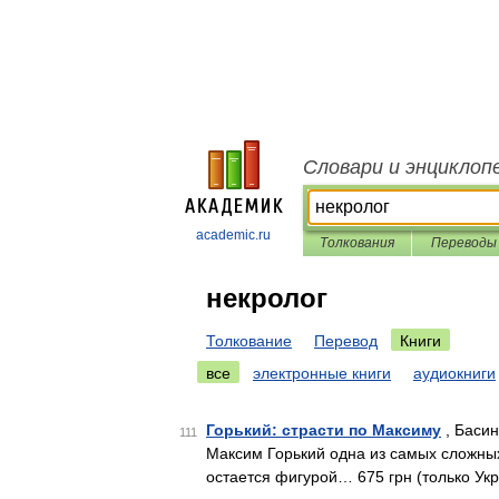
Словари и энциклоп
academic.ru
Толкования
Переводы
некролог
Толкование
Перевод
Книги
все
электронные книги
аудиокниги
Горький: страсти по Максиму
, Басин
111
Максим Горький одна из самых сложных
остается фигурой… 675 грн (только Ук