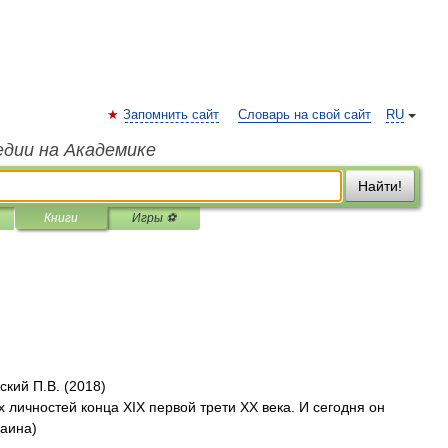
Запомнить сайт
Словарь на свой сайт
RU
едии на Академике
Найти!
Книги
Игры ⚽
ский П.В. (2018)
 личностей конца XIX первой трети ХХ века. И сегодня он
раина)